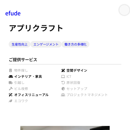
efude
内
容
アプリクラフト
を
ス
生産性向上
エンゲージメント
働き方の多様化
キ
ッ
プ
ご提供サービス
物件探し
空間デザイン
インテリア・家具
ICT
引越し
原状回復
ビル改修
セットアップ
オフィスリニューアル
プロジェクトマネジメント
エコワク