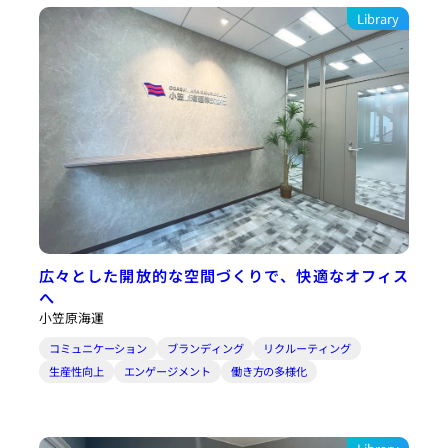
Library
広々とした開放的な空間づくりで、快適なオフィス
へ
小笠原海運
コミュニケーション
ブランディング
リクルーティング
生産性向上
エンゲージメント
働き方の多様化