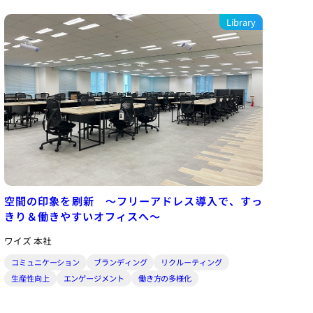
Library
空間の印象を刷新 ～フリーアドレス導入で、すっ
きり＆働きやすいオフィスへ～
ワイズ 本社
コミュニケーション
ブランディング
リクルーティング
生産性向上
エンゲージメント
働き方の多様化