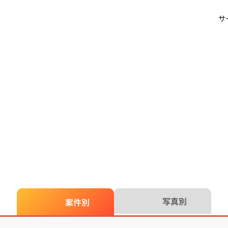
サ
写真別
案件別