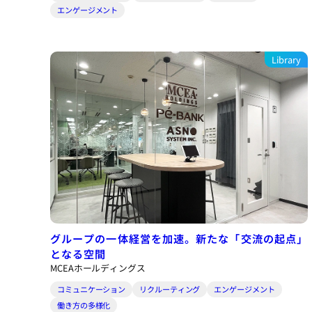
エンゲージメント
Library
グループの一体経営を加速。新たな「交流の起点」
となる空間
MCEAホールディングス
コミュニケーション
リクルーティング
エンゲージメント
働き方の多様化