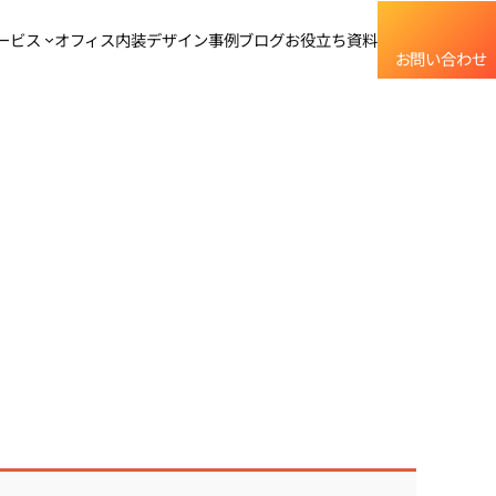
グ
ル
ービス
オフィス内装デザイン事例
ブログ
お役立ち資料
お問い合わせ
ー
プ
リ
ン
ク