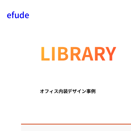
efude
内
容
を
LIBRARY
ス
キ
ッ
プ
オフィス内装デザイン事例