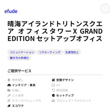
efude
内
容
晴海アイランドトリトンスクエ
を
ア オフィスタワーX GRAND
ス
EDITION セットアップオフィス
キ
ッ
プ
コミュニケーション
リクルーティング
生産性向上
働き方の多様化
ご提供サービス
物件探し
空間デザイン
インテリア・家具
ICT
引越し
原状回復
ビル改修
セットアップ
オフィスリニューアル
プロジェクトマネジメント
エコワク