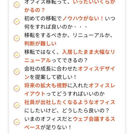
オフィス移転って、
いったいいくらか
かるの？
初めての移転で
ノウハウがない！
いつ
何をすれば良いのか・・・
移転をするべきか、リニューアルか、
判断が難しい
移転ではなく、
入居したまま大幅なリ
ニューアル
ってできるの？
会社の成長に合わせた
オフィスデザイ
ン
を提案して欲しい！
将来の拡大も視野
に入れた
オフィスレ
イアウト
ってどうすればいいのか
社員が出社したくなるようなオフィス
にしたいけど、どうしたら良いの？
いまのオフィスだと
ウェブ会議するス
ペース
が足りない！