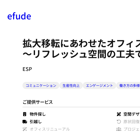
efude
内
容
拡大移転にあわせたオフ
を
ス
～リフレッシュ空間の工夫
キ
ッ
ESP
プ
コミュニケーション
生産性向上
エンゲージメント
働き方の多様
ご提供サービス
物件探し
空間デザ
引越し
原状回復
オフィスリニューアル
プロジェ