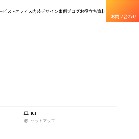
グ
ル
ービス
オフィス内装デザイン事例
ブログ
お役立ち資料
お問い合わせ
ー
プ
リ
ン
ク
ICT
セットアップ