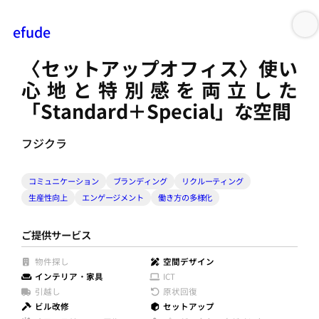
efude
内
容
〈セットアップオフィス〉使い
を
心地と特別感を両立した
ス
「Standard＋Special」な空間
キ
ッ
フジクラ
プ
コミュニケーション
ブランディング
リクルーティング
生産性向上
エンゲージメント
働き方の多様化
ご提供サービス
物件探し
空間デザイン
インテリア・家具
ICT
引越し
原状回復
ビル改修
セットアップ