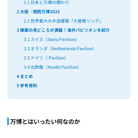
1.1
日本と万博の関わり
2
大阪・関西万博2025
2.1
世界最大の木造建築「大屋根リング」
3
建築の見どころが満載！海外パビリオンを紹介
3.1
スイス（Swiss Pavilion）
3.2
オランダ（Netherlands Pavilion）
3.3
ドイツ（ Pavilion）
3.4
北欧館（Nordic Pavilion）
4
まとめ
5
参考資料
万博とはいったい何なのか