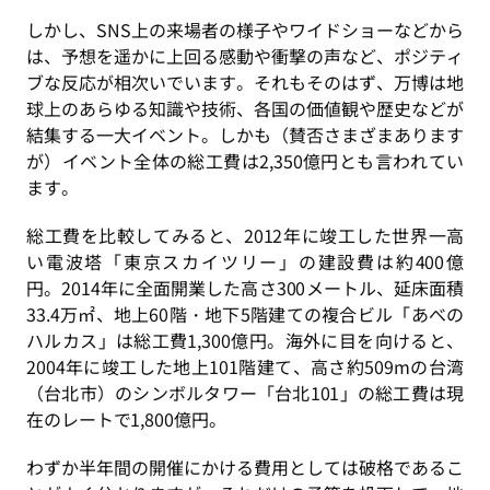
しかし、SNS上の来場者の様子やワイドショーなどから
は、予想を遥かに上回る感動や衝撃の声など、ポジティ
ブな反応が相次いでいます。それもそのはず、万博は地
球上のあらゆる知識や技術、各国の価値観や歴史などが
結集する一大イベント。しかも（賛否さまざまあります
が）イベント全体の総工費は2,350億円とも言われてい
ます。
総工費を比較してみると、2012年に竣工した世界一高
い電波塔「東京スカイツリー」の建設費は約400億
円。 2014年に全面開業した高さ300メートル、延床面積
33.4万㎡、地上60階・地下5階建ての複合ビル「あべの
ハルカス」は総工費1,300億円。海外に目を向けると、
2004年に竣工した地上101階建て、高さ約509mの台湾
（台北市）のシンボルタワー「台北101」の総工費は現
在のレートで1,800億円。
わずか半年間の開催にかける費用としては破格であるこ