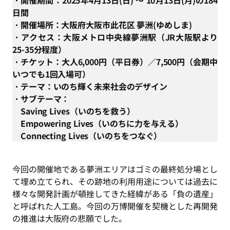
・開催期間：2025年4月13日(日) ～ 10月13日(月)の184
日間
・開催場所：大阪府大阪市此花区 夢洲(ゆめしま)
・アクセス：大阪メトロ中央線夢洲駅（JR大阪駅より
25-35分程度）
・チケット：大人6,000円（平日券）／7,500円（会期中
いつでも1回入場可）
・テーマ：いのち輝く未来社会のデザイン
・サブテーマ：
Saving Lives（いのちを救う）
Empowering Lives（いのちに力を与える）
Connecting Lives（いのちをつなぐ）
今回の開催地である夢洲エリアはゴミの最終処分場とし
て埋め立てられ、その跡地の利用用途については過去に
様々な開発計画が頓挫してきた経緯がある「負の遺産」
と呼ばれた人工島。今回の万博開催を契機とした再開発
の推進は大阪府の悲願でした。